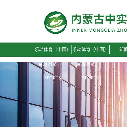
乐动体育（中国）官方网站 - LD SPORTS
乐动体育（中国）
乐动体育（中国）
新
官方网站 - LD
官方网站 - LD
SPORTS
SPORTS