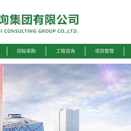
招标采购
工程咨询
项目管理