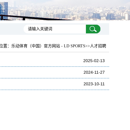
位置：
乐动体育（中国）官方网站 - LD SPORTS
>>人才招聘
2025-02-13
2024-11-27
2023-10-11