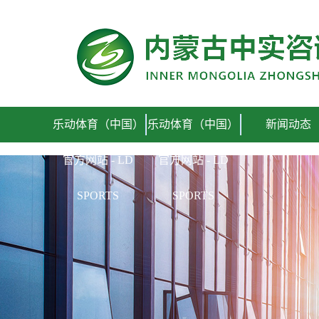
乐动体育（中国）官方网站 - LD SPORTS
乐动体育（中国）
乐动体育（中国）
新闻动态
官方网站 - LD
官方网站 - LD
SPORTS
SPORTS