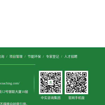
咨询
/
项目管理
/
节能环保
/
专家登记
/
人才招聘
oaching.com/
12号银联大厦10层
中实咨询集团
官网手机版
可，不得擅自转载引用。