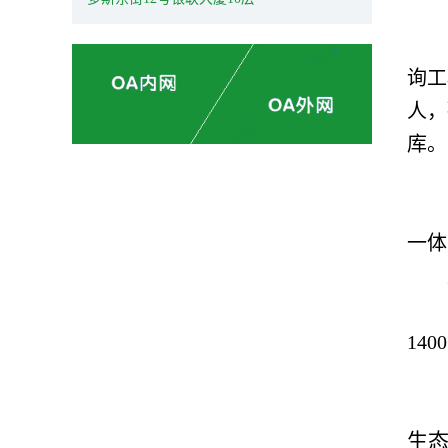
询工
人，
库。
一体
14
生