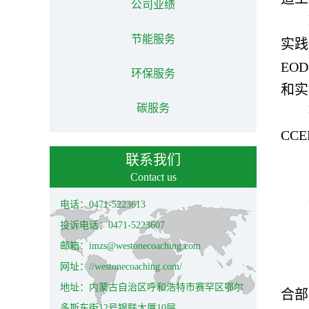
公司业绩
节能服务
实践
EO
环保服务
和实
碳服务
CC
联系我们
Contact us
电话：0471-5223613
投诉电话：0471-5223607
邮箱：imzs@westonecoaching.com
网址：//westonecoaching.com/
地址：内蒙古自治区呼和浩特市赛罕区鄂尔
合部
多斯东街12号银联大厦10层