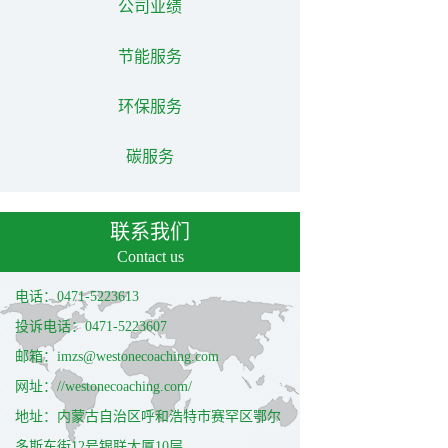
公司业绩
节能服务
环保服务
碳服务
联系我们
Contact us
电话：0471-5223613
投诉电话：0471-5223607
邮箱：imzs@westonecoaching.com
网址：//westonecoaching.com/
地址：内蒙古自治区呼和浩特市赛罕区鄂尔
多斯东街12号银联大厦10层