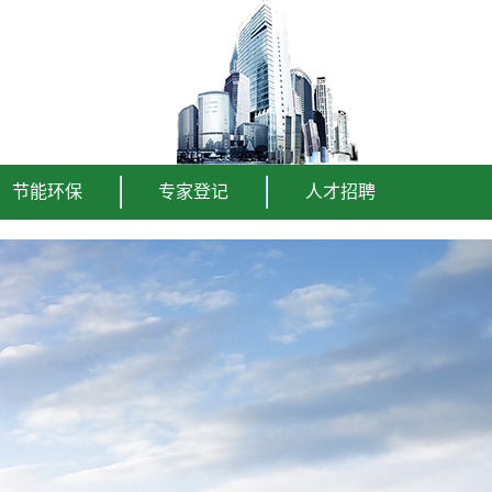
节能环保
专家登记
人才招聘