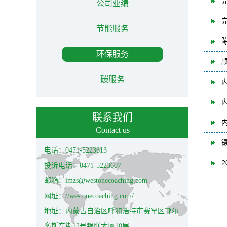
公司业绩
节能服务
环保服务
碳服务
联系我们
Contact us
电话：0471-5223613
投诉电话：0471-5223607
邮箱：imzs@westonecoaching.com
网址：//westonecoaching.com/
地址：内蒙古自治区呼和浩特市赛罕区鄂尔
多斯东街12号银联大厦10层