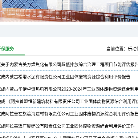
环保服务
当前位置：
乐动体
《关于内蒙古美方煤焦化有限公司超低排放综合治理工程项目节能评估报
完成内蒙古松塔水泥有限责任公司工业固体废物资源综合利用评价报告
完成内蒙古华伊卓资热电有限公司2023-2024年工业固体废物资源综合利
完成 《阿拉善盟恒新建筑材料有限责任公司工业固体废物资源综合利用评
完成阿拉善左旗瀛海建材有限责任公司工业固体废物资源综合利用评价报
完成阿拉善盟广厦建砼有限责任公司工业固体废物资源综合利用评价工作