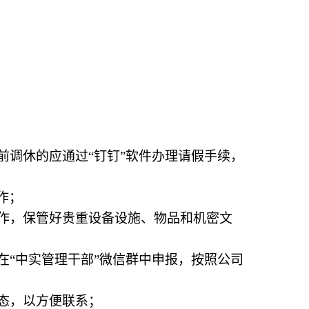
；
前调休的应通过“钉钉”软件办理请假手续，
作；
作，保管好贵重设备设施、物品和机密文
在“中实管理干部”微信群中申报，按照公司
态，以方便联系；