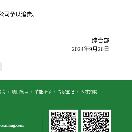
公司予以追责。
综合部
2024年9月26日
咨询
/
项目管理
/
节能环保
/
专家登记
/
人才招聘
oaching.com/