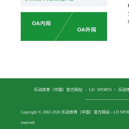
乐动体育（中国）官方网站 - LD SPORTS
/
乐动体
Copyright © 2002-2026 乐动体育（中国）官方网站 - LD SPORTS 
reserved.