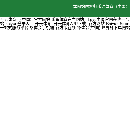
本网站内容归乐动体育（中国）官
开云体育·（中国）官方网站
乐鱼体育官方网站 - Leyu中国官网在线平台 
站-kaiyun登录入口
开云体育- 开云体育APP下载- 官方网站-Kaiyun Sport
一站式服务平台
华体会手机端·官方版在线-华体会(中国)
世界杯下单网站-