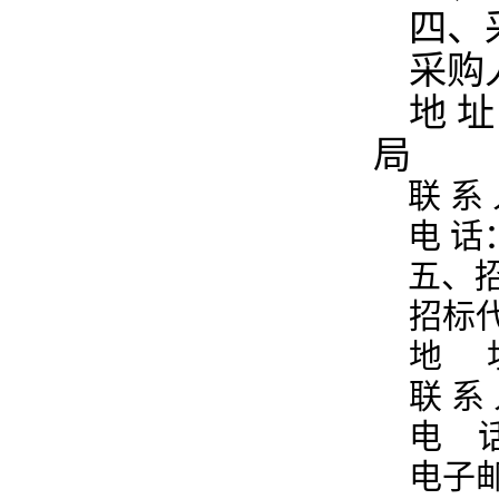
四、
采购
地 
局
联 系
电 话：
五
、
招标
地 
联 系
电 话：
电子邮件