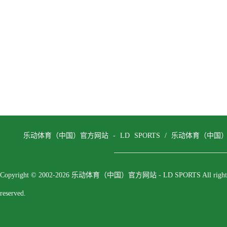
乐动体育（中国）官方网站 - LD SPORTS
/
乐动体育（中国）官
Copyright © 2002-2026 乐动体育（中国）官方网站 - LD SPORTS All right
reserved.