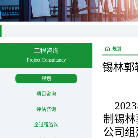
规划
工程咨询
Project Consultancy
锡林郭
规划
项目咨询
20
评估咨询
制锡林
全过程咨询
公司组