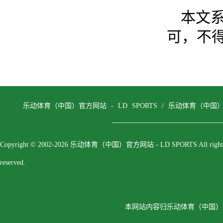
本文
可，不
乐动体育（中国）官方网站 - LD SPORTS
/
乐动体育（中国）官
Copyright © 2002-2026 乐动体育（中国）官方网站 - LD SPORTS All right
reserved.
本网站内容归乐动体育（中国）官