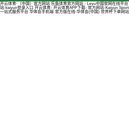
开云体育·（中国）官方网站
乐鱼体育官方网站 - Leyu中国官网在线平台 
站-kaiyun登录入口
开云体育- 开云体育APP下载- 官方网站-Kaiyun Sport
一站式服务平台
华体会手机端·官方版在线-华体会(中国)
世界杯下单网站-