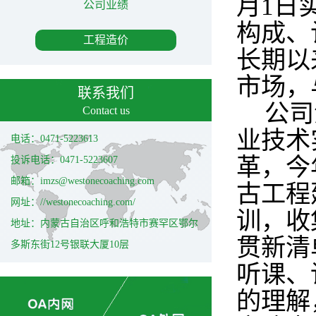
月1日
公司业绩
构成、
工程造价
长期以
市场，
联系我们
公司
Contact us
业技术
电话：0471-5223613
革，今
投诉电话：0471-5223607
邮箱：imzs@westonecoaching.com
古工程
网址：//westonecoaching.com/
训，收
地址：内蒙古自治区呼和浩特市赛罕区鄂尔
贯新清
多斯东街12号银联大厦10层
听课、
的理解