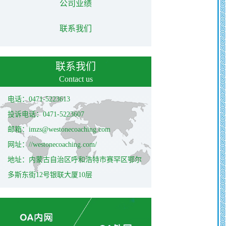
公司业绩
联系我们
联系我们
Contact us
电话：0471-5223613
投诉电话：0471-5223607
邮箱：imzs@westonecoaching.com
网址：//westonecoaching.com/
地址：内蒙古自治区呼和浩特市赛罕区鄂尔
多斯东街12号银联大厦10层