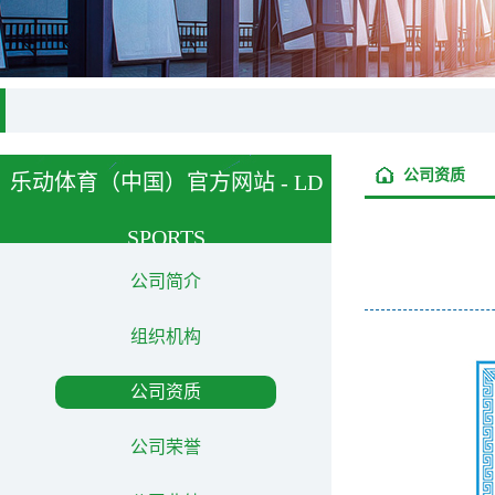
公司资质
乐动体育（中国）官方网站 - LD
SPORTS
About us
公司简介
组织机构
公司资质
公司荣誉