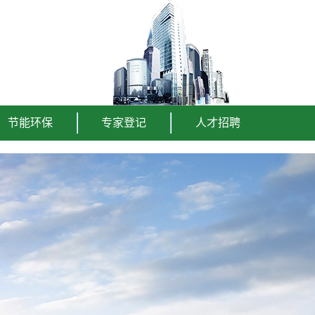
节能环保
专家登记
人才招聘