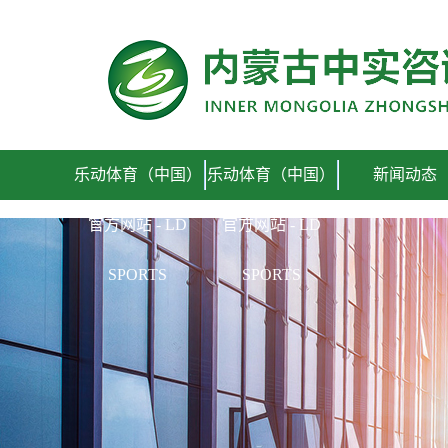
乐动体育（中国）官方网站 - LD SPORTS
乐动体育（中国）
乐动体育（中国）
新闻动态
官方网站 - LD
官方网站 - LD
SPORTS
SPORTS