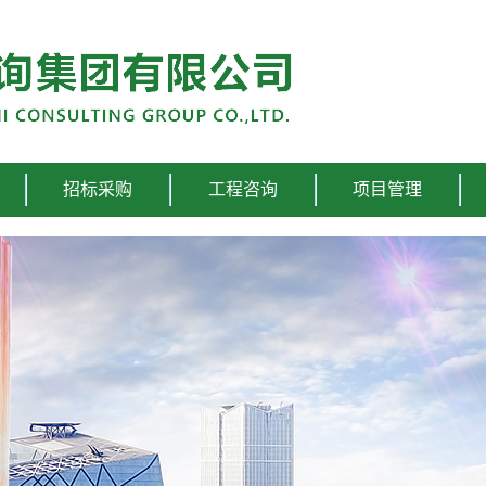
招标采购
工程咨询
项目管理