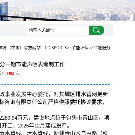
育（中国）官方网站 - LD SPORTS
>>节能环保>>节能服务
分一期节能声明表编制工作
量：
4402
次
政事业发展中心委托，对其城区排水管网更新
标咨询有限责任公司严格遵照委托协议要求，
。
80.94万元，建设地点位于包头市青山区。项
开工，2026年12月建成投产。
雨水管线、污水管线，新建青山区自由路（科