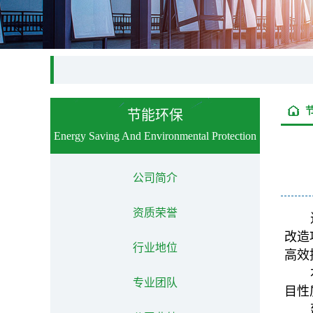
节能环保
Energy Saving And Environmental Protection
公司简介
资质荣誉
改造
行业地位
高效
专业团队
目性