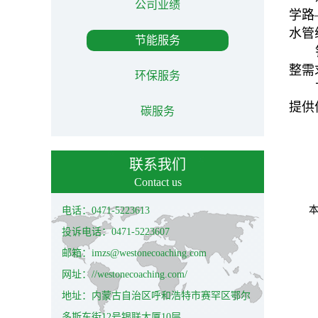
公司业绩
学路
水管
节能服务
整需
环保服务
提供
碳服务
联系我们
Contact us
电话：0471-5223613
投诉电话：0471-5223607
邮箱：imzs@westonecoaching.com
网址：//westonecoaching.com/
地址：内蒙古自治区呼和浩特市赛罕区鄂尔
多斯东街12号银联大厦10层