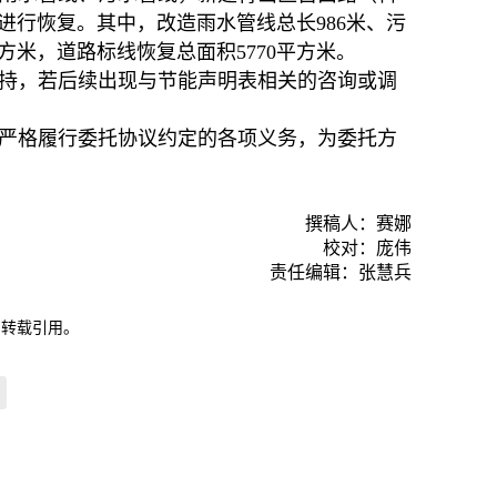
行恢复。其中，改造雨水管线总长986米、污
3平方米，道路标线恢复总面积5770平方米。
持，若后续出现与节能声明表相关的咨询或调
严格履行委托协议约定的各项义务，为委托方
撰稿人：赛娜
校对：庞伟
责任编辑：张慧兵
自转载引用。