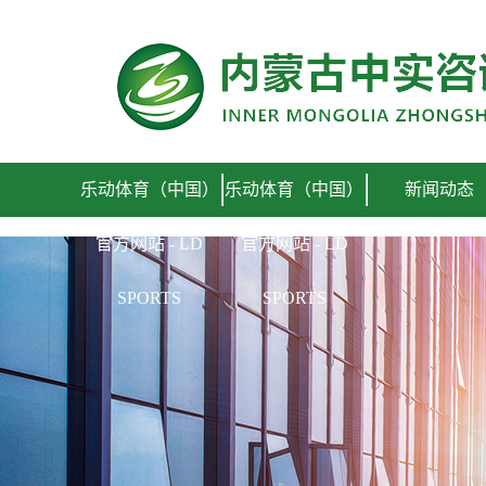
乐动体育（中国）官方网站 - LD SPORTS
乐动体育（中国）
乐动体育（中国）
新闻动态
官方网站 - LD
官方网站 - LD
SPORTS
SPORTS