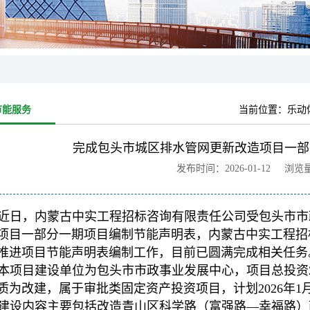
节能服务
当前位置：
乐动体
完成包头市城区排水管网更新改造项目一部
发布时间：2026-01-12 浏览
近日，内蒙古中实工程招标咨询有限责任公司受包头市市
项目一部分一期项目编制节能声明表，内蒙古中实工程招
推进项目节能声明表编制工作，目前已圆满完成相关任务
本项目建设单位为包头市市政事业发展中心，项目总投资22
质为改建，属于审批类固定资产投资项目，计划2026年1月
建设内容主要包括改造青山区科学路（富强路—幸福路）