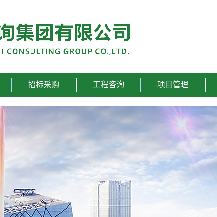
招标采购
工程咨询
项目管理