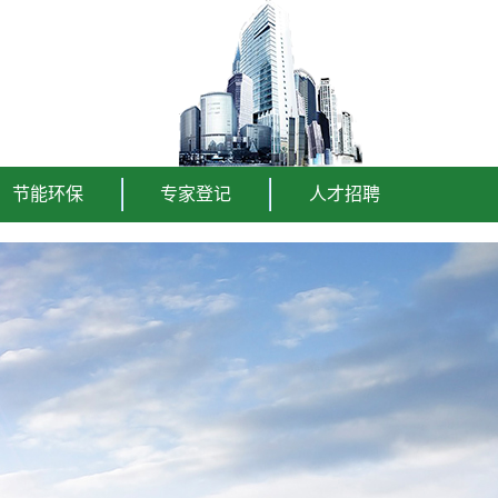
节能环保
专家登记
人才招聘