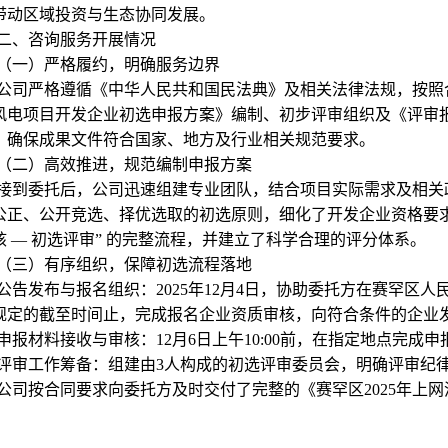
带动区域投资与生态协同发展。
二、咨询服务开展情况
（一）严格履约，明确服务边界
公司严格遵循《中华人民共和国民法典》及相关法律法规，按照合
风电项目开发企业初选申报方案》编制、初步评审组织及《评审
，确保成果文件符合国家、地方及行业相关规范要求。
（二）高效推进，规范编制申报方案
接到委托后，公司迅速组建专业团队，结合项目实际需求及相关
公正、公开竞选、择优选取的初选原则，细化了开发企业资格要求，制
核 — 初选评审” 的完整流程，并建立了科学合理的评分体系。
（三）有序组织，保障初选流程落地
公告发布与报名组织：2025年12月4日，协助委托方在赛罕区
规定的截至时间止，完成报名企业资质审核，向符合条件的企业
申报材料接收与审核：12月6日上午10:00前，在指定地点完成
评审工作筹备：组建由3人构成的初选评审委员会，明确评审纪
公司按合同要求向委托方及时交付了完整的《赛罕区2025年上