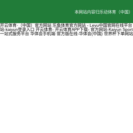
本网站内容归乐动体育（中国）官
开云体育·（中国）官方网站
乐鱼体育官方网站 - Leyu中国官网在线平台 
站-kaiyun登录入口
开云体育- 开云体育APP下载- 官方网站-Kaiyun Sport
一站式服务平台
华体会手机端·官方版在线-华体会(中国)
世界杯下单网站-