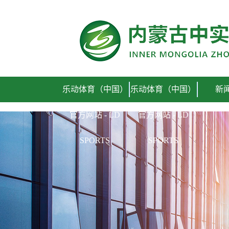
乐动体育（中国）官方网站 - LD SPORTS
乐动体育（中国）
乐动体育（中国）
新
官方网站 - LD
官方网站 - LD
SPORTS
SPORTS