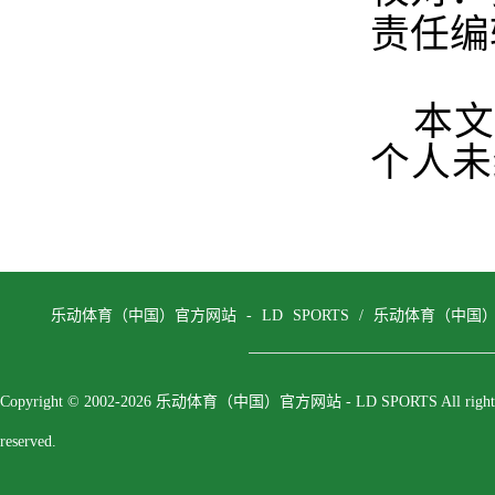
责任编
本文
个人未
乐动体育（中国）官方网站 - LD SPORTS
/
乐动体育（中国）官
Copyright © 2002-2026 乐动体育（中国）官方网站 - LD SPORTS All right
reserved.