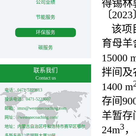
得锡林
公司业绩
〔
2023
节能服务
该项
环保服务
育母羊
碳服务
15000
拌间及
联系我们
Contact us
1400
m
电话：0471-5223613
存间
9
0
投诉电话：0471-5223607
邮箱：imzs@westonecoaching.com
羊暂存
网址：//westonecoaching.com/
3
24m
，
地址：内蒙古自治区呼和浩特市赛罕区鄂尔
多斯东街12号银联大厦10层