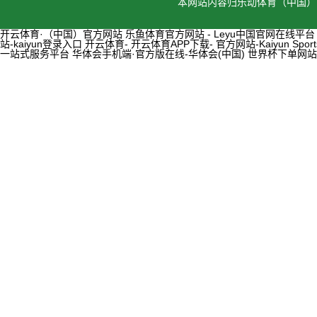
本网站内容归乐动体育（中国）官
开云体育·（中国）官方网站
乐鱼体育官方网站 - Leyu中国官网在线平台 
站-kaiyun登录入口
开云体育- 开云体育APP下载- 官方网站-Kaiyun Sport
一站式服务平台
华体会手机端·官方版在线-华体会(中国)
世界杯下单网站-