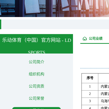
公司业绩
乐动体育（中国）官方网站 - LD
SPORTS
About us
公司简介
组织机构
序号
公司资质
1
内蒙
2
内蒙
公司荣誉
3
乌海
4
内蒙