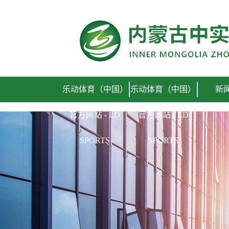
乐动体育（中国）官方网站 - LD SPORTS
乐动体育（中国）
乐动体育（中国）
新
官方网站 - LD
官方网站 - LD
SPORTS
SPORTS